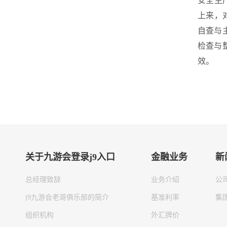
安全生
上来，
自查与
检查与
效。
关于九游会登录j9入口
金融业务
新
总经理致辞
业务介绍
公
j9九游会老哥俱乐部的简介
基准利率
集
组织机构
外汇牌价