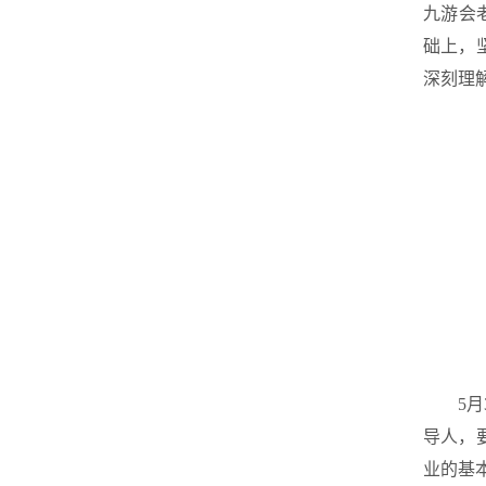
九游会
础上，
深刻理
5
导人，
业的基