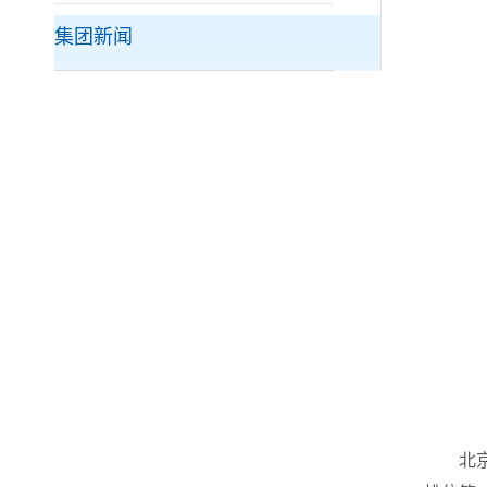
集团新闻
北