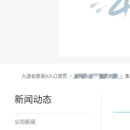
>
>
>
九游会登录j9入口首页
新闻动态
集团新闻
集
新闻动态
公司新闻