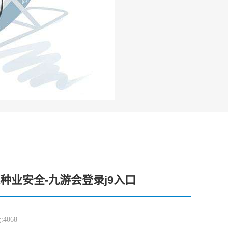
业安全-九游会登录j9入口
:
4068