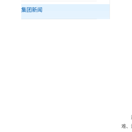
集团新闻
难、