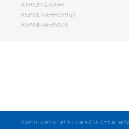
联系j9九游会老哥俱乐部
j9九游会老哥俱乐部的业务范围
j9九游会老哥俱乐部的文化
法律声明 /
网站地图 /
j9九游会老哥俱乐部的人才招聘 /
联系