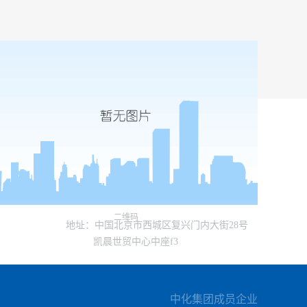
中化集团财务有限责任公司
邮件：
sinochemfinance@sinochem.com
电话：0086-10-59569332/9333
传真：0086-10-59568943
二维码
地址：中国北京市西城区复兴门内大街28号
凯晨世贸中心中座f3
中化集团成员企业