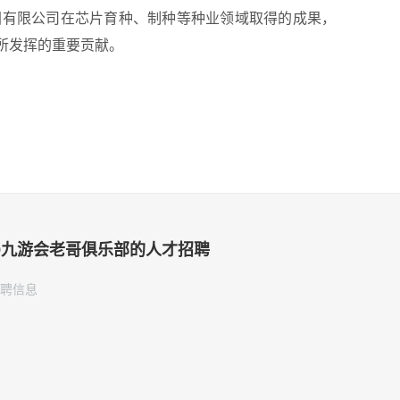
团有限公司在芯片育种、制种等种业领域取得的成果，
所发挥的重要贡献。
j9九游会老哥俱乐部的人才招聘
聘信息