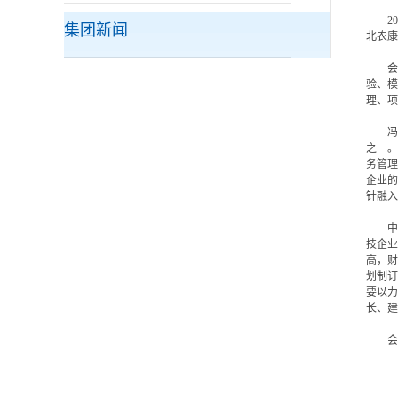
。。
2
集团新闻
北农康
。。
会
验、模
理、项
。。
冯
之一。
务管理
企业的
针融入
。。
中
技企业
高，财
划制订
要以力
长、建
。。
会