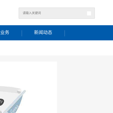
融业务
新闻动态
会老哥俱乐部
才招聘