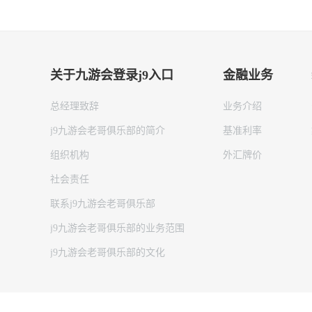
关于九游会登录j9入口
金融业务
总经理致辞
业务介绍
j9九游会老哥俱乐部的简介
基准利率
组织机构
外汇牌价
社会责任
联系j9九游会老哥俱乐部
j9九游会老哥俱乐部的业务范围
j9九游会老哥俱乐部的文化