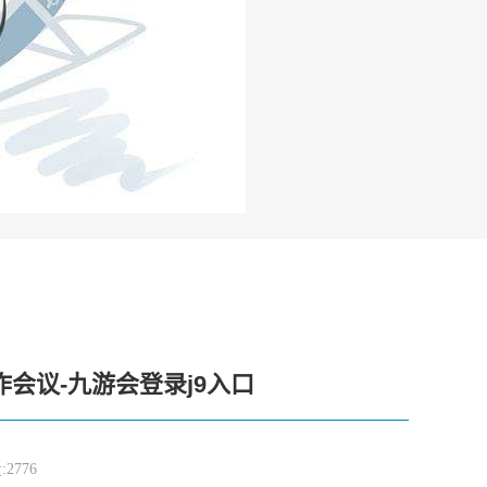
会议-九游会登录j9入口
:
2776