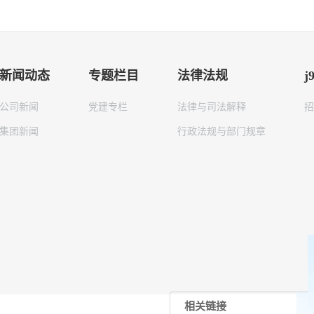
新闻动态
专题栏目
法律法规
公司新闻
党建专栏
法律与司法解释
招
集团新闻
行政法规与部门规章
相关链接