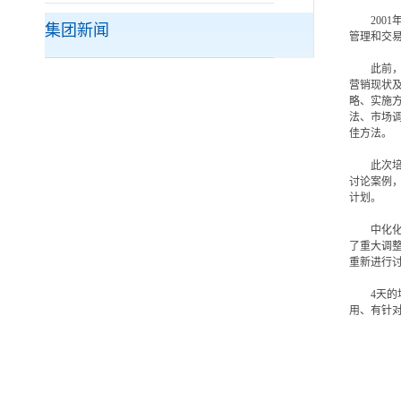
。。
200
集团新闻
管理和交
。。
此前
营销现状
略、实施
法、市场
佳方法。
。。
此次
讨论案例
计划。
。。
中化
了重大调
重新进行讨
。。
4天
用、有针