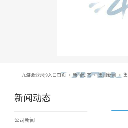
>
>
>
九游会登录j9入口首页
新闻动态
集团新闻
集
新闻动态
公司新闻