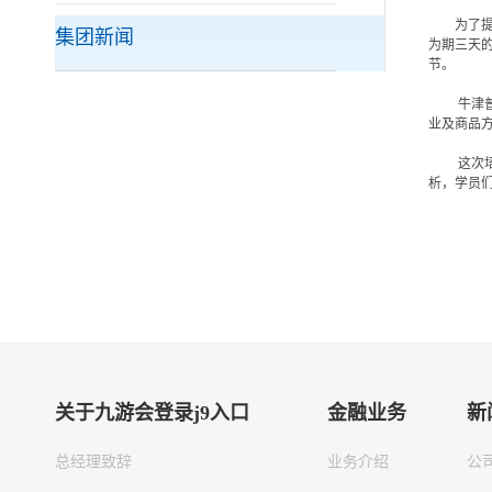
。。
为了
集团新闻
为期三天
节。
。。
牛津
业及商品
。。
这次
析，学员
。。
关于九游会登录j9入口
金融业务
新
总经理致辞
业务介绍
公