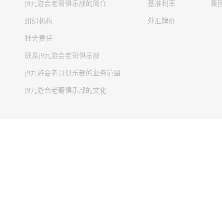
j9九游会老哥俱乐部的简介
基准利率
集
组织机构
外汇牌价
社会责任
联系j9九游会老哥俱乐部
j9九游会老哥俱乐部的业务范围
j9九游会老哥俱乐部的文化