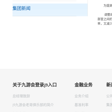
。。
为提
集团新闻
。。
调整
部室之间
率，又减
。。
。。
关于九游会登录j9入口
金融业务
新
总经理致辞
业务介绍
公
j9九游会老哥俱乐部的简介
基准利率
集