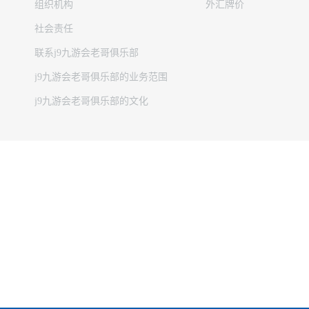
组织机构
外汇牌价
社会责任
联系j9九游会老哥俱乐部
j9九游会老哥俱乐部的业务范围
j9九游会老哥俱乐部的文化