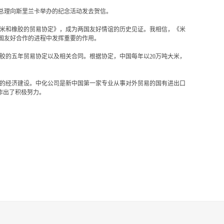
基总理向斯里兰卡举办的纪念活动发去贺信。
大米和橡胶的贸易协定》，成为两国友好情谊的历史见证。我相信，《米
国友好合作的进程中发挥重要的作用。
和橡胶的五年贸易协定以及相关合同。根据协定，中国每年以20万吨大米，
的经济建设。中化公司是新中国第一家专业从事对外贸易的国有进出口
作出了积极努力。