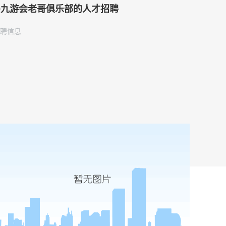
j9九游会老哥俱乐部的人才招聘
聘信息
中化集团财务有限责任公司
邮件：
sinochemfinance@sinochem.com
电话：0086-10-59569332/9333