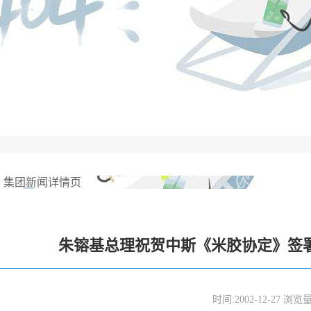
>
集团新闻详情页
朱镕基总理祝贺中斯《米胶协定》签署5
时间:
2002-12-27
浏览量