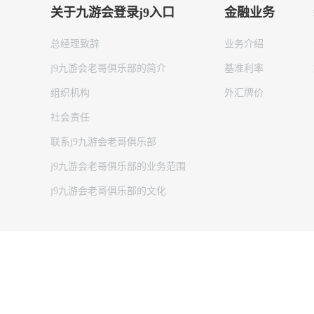
关于九游会登录j9入口
金融业务
总经理致辞
业务介绍
j9九游会老哥俱乐部的简介
基准利率
组织机构
外汇牌价
社会责任
联系j9九游会老哥俱乐部
j9九游会老哥俱乐部的业务范围
j9九游会老哥俱乐部的文化