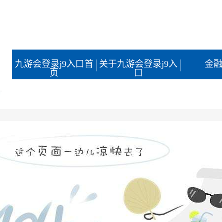
九游会登录j9入口首
关于九游会登录j9入
金
页
口
专题栏目
法律法规
j9九游
的人