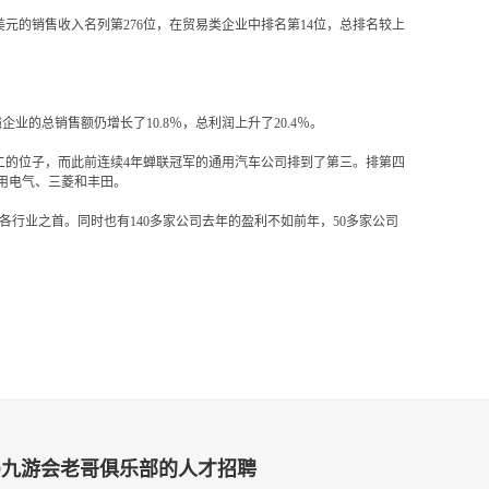
9亿美元的销售收入名列第276位，在贸易类企业中排名第14位，总排名较上
业的总销售额仍增长了10.8％，总利润上升了20.4％。
第二的位子，而此前连续4年蝉联冠军的通用汽车公司排到了第三。排第四
用电气、三菱和丰田。
居各行业之首。同时也有140多家公司去年的盈利不如前年，50多家公司
j9九游会老哥俱乐部的人才招聘