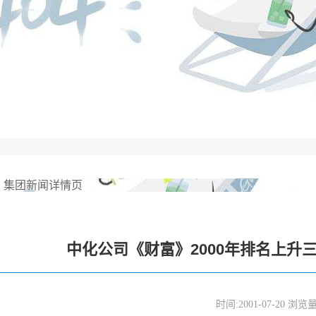
>
集团新闻详情页
中化公司《财富》2000年排名上升三
时间:
2001-07-20
浏览量