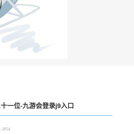
十一位-九游会登录j9入口
:
2854