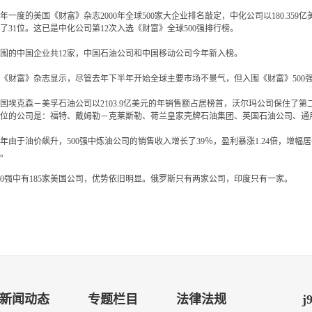
年一度的美国《财富》杂志2000年全球500家大企业排名敲定，中化公司以180.35
了31位。这已是中化公司第12次入选《财富》全球500强排行榜。
围的中国企业共12家，中国石油公司和中国移动公司今年新入榜。
《财富》杂志显示，尽管去年下半年开始全球主要市场不景气，但入围《财富》500强企
国埃克森－美孚石油公司以2103.9亿美元的年销售额占居榜首，沃尔玛公司保住了
位的公司是：福特、戴姆勒－克莱斯勒、荷兰皇家壳牌石油集团、英国石油公司、通
年由于油价飙升，500强中炼油公司的销售收入增长了39％，盈利暴涨1.24倍，增幅
。
00强中有185家美国公司，优势依旧明显。俄罗斯只有两家公司，印度只有一家。
新闻动态
专题栏目
法律法规