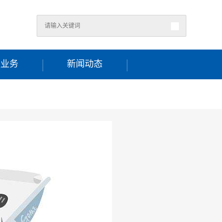
融业务
新闻动态
会老哥俱乐部
才招聘