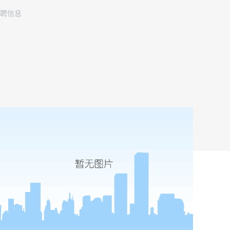
聘信息
中化集团财务有限责任公司
邮件：
sinochemfinance@sinochem.com
电话：0086-10-59569332/9333
传真：0086-10-59568943