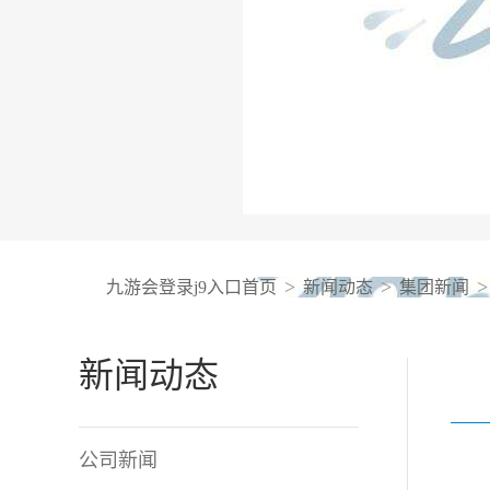
>
>
九游会登录j9入口首页
新闻动态
集团新闻
新闻动态
公司新闻