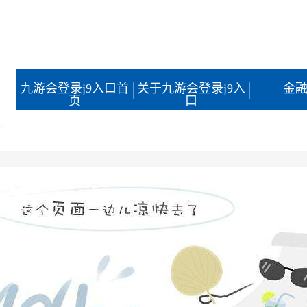
九游会登录j9入口首
关于九游会登录j9入
金
页
口
专题栏目
法律法规
j9九游
的人