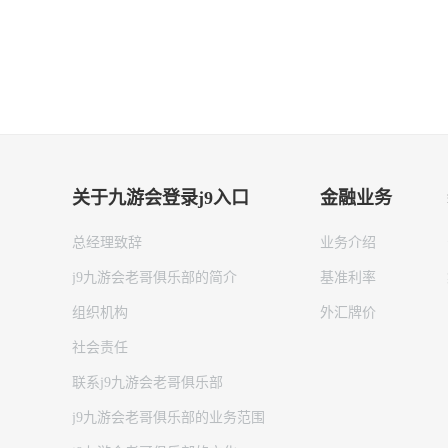
。。
关于九游会登录j9入口
金融业务
总经理致辞
业务介绍
j9九游会老哥俱乐部的简介
基准利率
组织机构
外汇牌价
社会责任
联系j9九游会老哥俱乐部
j9九游会老哥俱乐部的业务范围