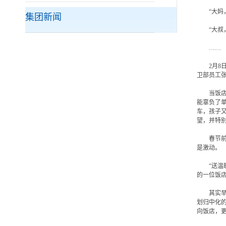
。。
“大妈
集团新闻
。。
“大叔
。。
……
。。
2月
卫部员工
。。
当饭
能辜负了
车，孩子
望，并特别
。。
春节
是激动。
。。
“送
的一位饭店
。。
其实
划归中化
向饭店，