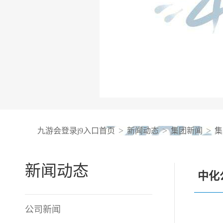
>
>
>
九游会登录j9入口首页
新闻动态
集团新闻
集
新闻动态
中化
公司新闻