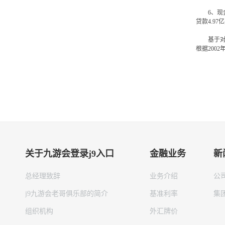
。。
6、现
贷款4.9
。。
基于
根据200
。。
关于九游会登录j9入口
金融业务
新
总经理致辞
业务介绍
公
j9九游会老哥俱乐部的简介
基准利率
集
组织机构
外汇牌价