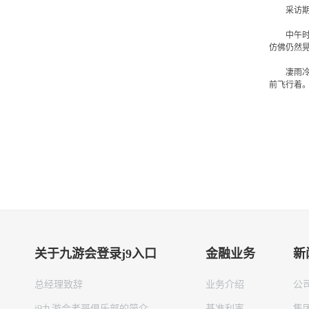
。。
采访
。。
中午
仿佛仍然
。。
凄雨
前飞行着
。。
。。
关于九游会登录j9入口
金融业务
新
总经理致辞
业务介绍
公
j9九游会老哥俱乐部的简介
基准利率
集