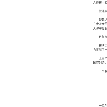
人挤在一
。。
就连
。。
谈起
在金茂大
天津中化服
。。
目前
。。
在两
为贡献了
。。
王高
围特别好。
。。
一个
。。
。。
雏
。。
。。
一位