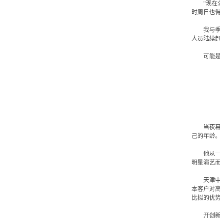
。。
“现
时周日也得
。。
我与
人员陆续
。。
可能
。。
。。
抢滩
。。
。。
当夜
己的年龄
。。
他从
明星演艺
。。
天津
本客户对
比拟的优
。。
开创