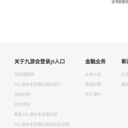
该项联盟
。。
关于九游会登录j9入口
金融业务
新
总经理致辞
业务介绍
公
j9九游会老哥俱乐部的简介
基准利率
集
组织机构
外汇牌价
社会责任
联系j9九游会老哥俱乐部
j9九游会老哥俱乐部的业务范围