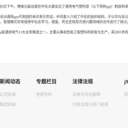
月8日下午，傅维元副总裁在中化大厦会见了通用电气塑料部（以下简称gep）制造和采购全球
总对通用gep代表团的来访表示欢迎，并向客人介绍了中化的组织结构、子公司与总
、管理模式非常值得中化去学习、借鉴。宾主还就双方感兴趣领域的合作进行了探讨
ep是通用电气11大业务集团之一，主要从事高性能工程塑料的研发与生产，其2001年
新闻动态
专题栏目
法律法规
公司新闻
党建专栏
法律与司法解释
招
集团新闻
行政法规与部门规章