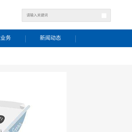
融业务
新闻动态
会老哥俱乐部
才招聘