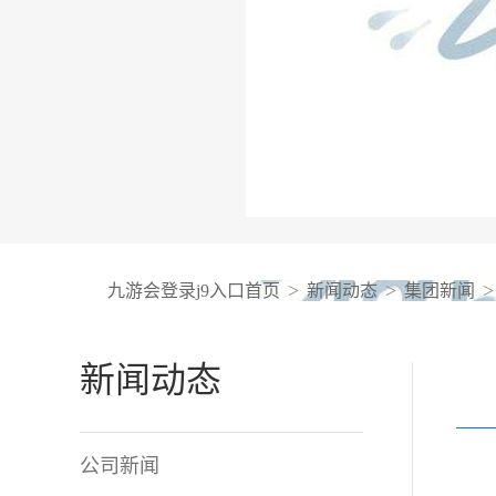
>
>
九游会登录j9入口首页
新闻动态
集团新闻
新闻动态
公司新闻