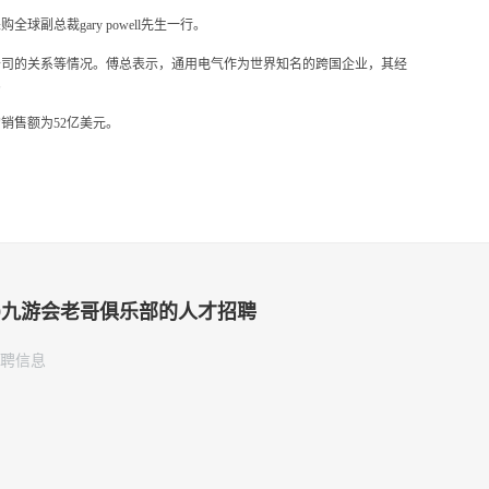
副总裁gary powell先生一行。
公司的关系等情况。傅总表示，通用电气作为世界知名的跨国企业，其经
。
的销售额为52亿美元。
j9九游会老哥俱乐部的人才招聘
聘信息