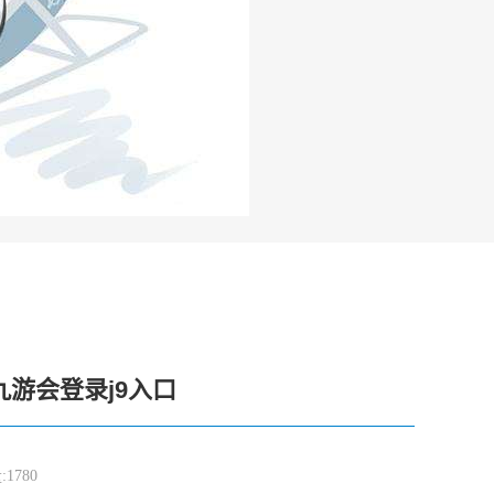
九游会登录j9入口
:
1780