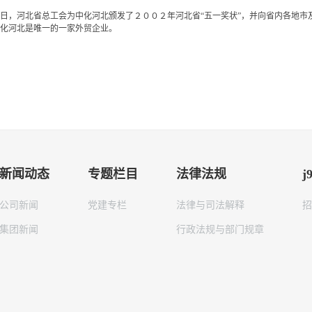
日，河北省总工会为中化河北颁发了２００２年河北省“五一奖状”，并向省内各地
化河北是唯一的一家外贸企业。
新闻动态
专题栏目
法律法规
公司新闻
党建专栏
法律与司法解释
招
集团新闻
行政法规与部门规章