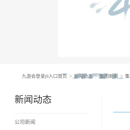
>
>
>
九游会登录j9入口首页
新闻动态
集团新闻
集
新闻动态
公司新闻