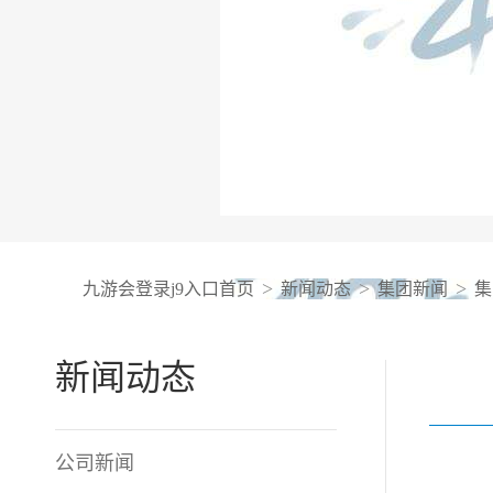
>
>
>
九游会登录j9入口首页
新闻动态
集团新闻
集
新闻动态
公司新闻