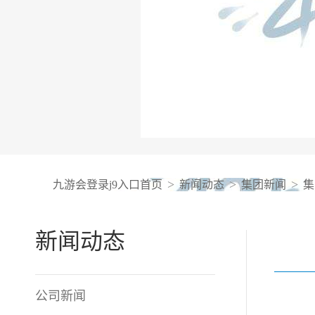
>
>
>
九游会登录j9入口首页
新闻动态
集团新闻
集
新闻动态
公司新闻