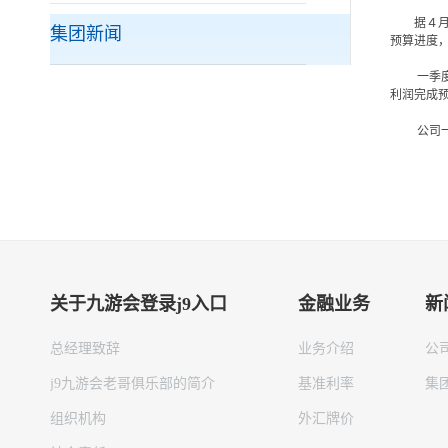
。。
据４
集团新闻
预算进度
。。
一季
利润完成
。。
公司
关于九游会登录j9入口
金融业务
新
总经理致辞
业务介绍
公
j9九游会老哥俱乐部的简介
基准利率
集
组织机构
外汇牌价