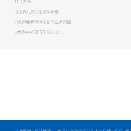
社会责任
联系j9九游会老哥俱乐部
j9九游会老哥俱乐部的业务范围
j9九游会老哥俱乐部的文化