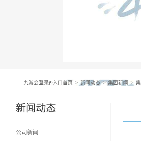
>
>
>
九游会登录j9入口首页
新闻动态
集团新闻
集
新闻动态
公司新闻