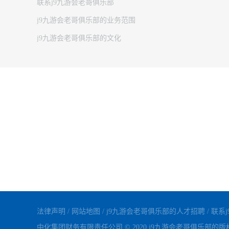
联系j9九游会老哥俱乐部
j9九游会老哥俱乐部的业务范围
j9九游会老哥俱乐部的文化
法律声明 /
网站地图 /
j9九游会老哥俱乐部的人才招聘 /
联系
中化集团财务有限责任公司 © 2020 j9九游会老哥俱乐部的