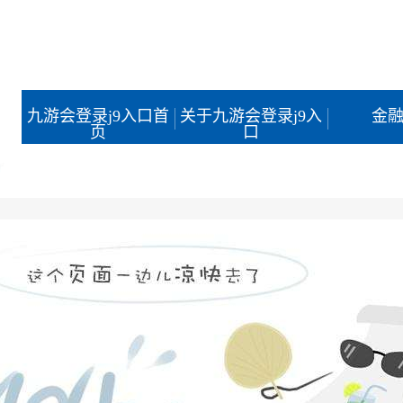
九游会登录j9入口首
关于九游会登录j9入
金
页
口
专题栏目
法律法规
j9九游
的人