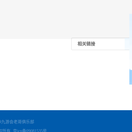
相关链接
j9九游会老哥俱乐部
版权所有
京icp备09081535号