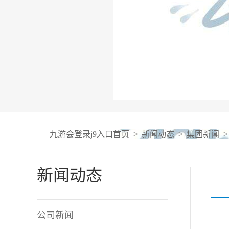
>
>
九游会登录j9入口首页
新闻动态
集团新闻
新闻动态
公司新闻