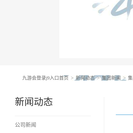
>
>
>
九游会登录j9入口首页
新闻动态
集团新闻
集
新闻动态
公司新闻