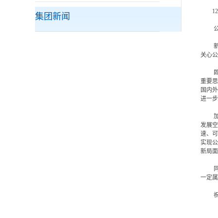
。。
1
集团新闻
。。
。。
关心公
。。
即
重要思
国内外
进一步
。。
发展空
速、可
实现公
新局面
。。
一定属
。。
。。