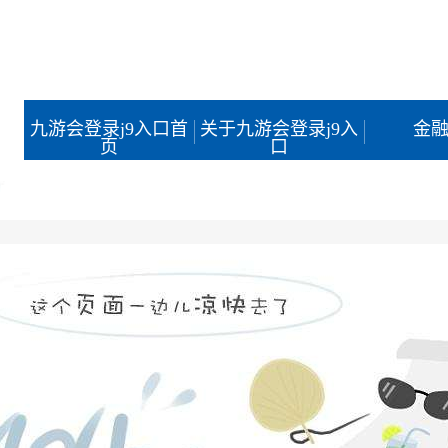
九游会登录j9入口首
关于九游会登录j9入
金
页
口
专题栏目
法律法规
j9九游
的人