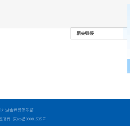
相关链接
j9九游会老哥俱乐部
版权所有
京icp备09081535号