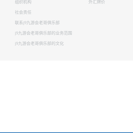
组织机构
外汇牌价
社会责任
联系j9九游会老哥俱乐部
j9九游会老哥俱乐部的业务范围
j9九游会老哥俱乐部的文化