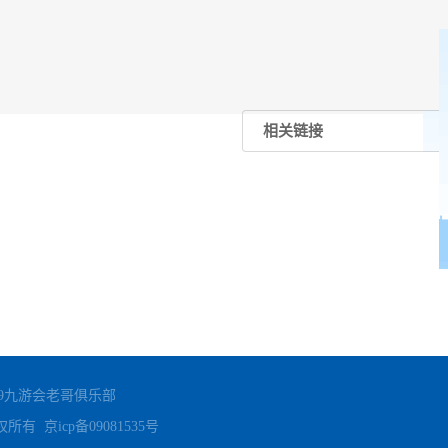
相关链接
j9九游会老哥俱乐部
版权所有
京icp备09081535号