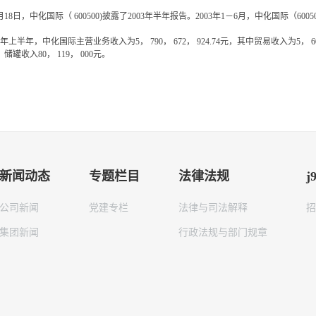
月18日，中化国际（ 600500)披露了2003年半年报告。2003年1－6月，中化国际（600
年上半年，中化国际主营业务收入为5， 790， 672， 924.74元，其中贸易收入为5， 604，
，储罐收入80， 119， 000元。
新闻动态
专题栏目
法律法规
公司新闻
党建专栏
法律与司法解释
招
集团新闻
行政法规与部门规章