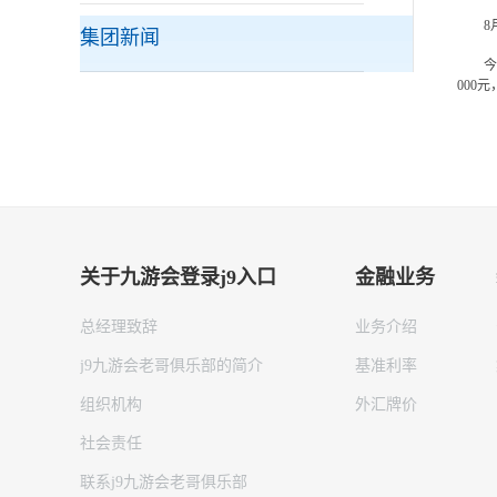
。。
8
集团新闻
。。
今
000元
关于九游会登录j9入口
金融业务
总经理致辞
业务介绍
j9九游会老哥俱乐部的简介
基准利率
组织机构
外汇牌价
社会责任
联系j9九游会老哥俱乐部