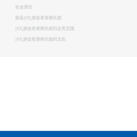
社会责任
联系j9九游会老哥俱乐部
j9九游会老哥俱乐部的业务范围
j9九游会老哥俱乐部的文化