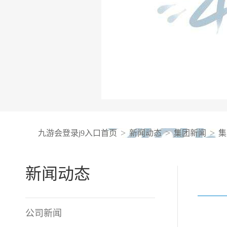
>
>
>
九游会登录j9入口首页
新闻动态
集团新闻
集
新闻动态
公司新闻