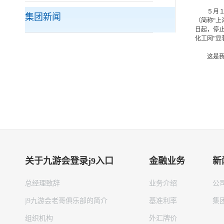
。。
５月
集团新闻
（简称“
日起，停
化工网”显
。。
这是
。。
关于九游会登录j9入口
金融业务
新
总经理致辞
业务介绍
公
j9九游会老哥俱乐部的简介
基准利率
集
组织机构
外汇牌价