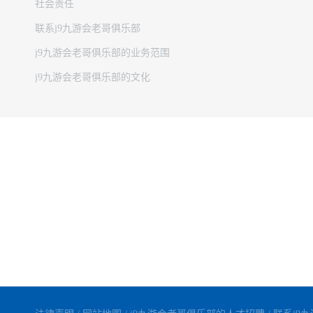
社会责任
联系j9九游会老哥俱乐部
j9九游会老哥俱乐部的业务范围
j9九游会老哥俱乐部的文化