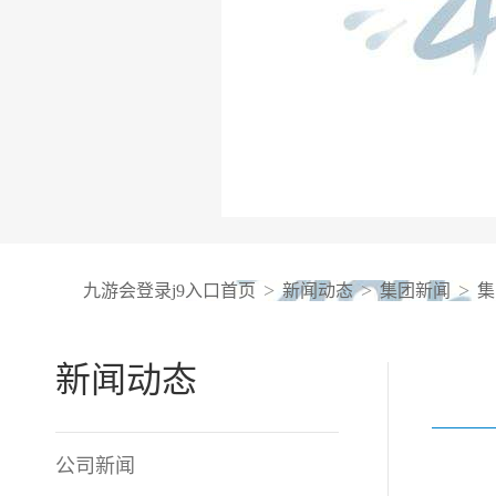
>
>
>
九游会登录j9入口首页
新闻动态
集团新闻
集
新闻动态
公司新闻