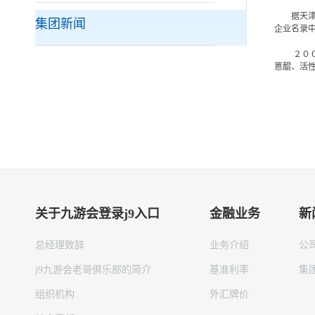
。。
据天
集团新闻
企业名录
。。
２０
蒽醌、活
。。
关于九游会登录j9入口
金融业务
新
总经理致辞
业务介绍
公
j9九游会老哥俱乐部的简介
基准利率
集
组织机构
外汇牌价