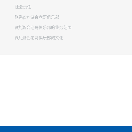
社会责任
联系j9九游会老哥俱乐部
j9九游会老哥俱乐部的业务范围
j9九游会老哥俱乐部的文化