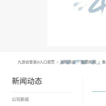
>
>
>
九游会登录j9入口首页
新闻动态
集团新闻
集
新闻动态
公司新闻