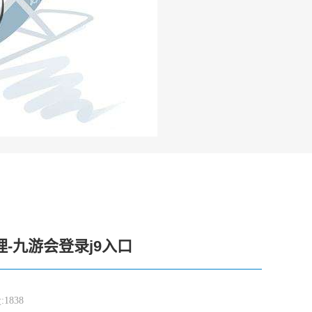
-九游会登录j9入口
:
1838