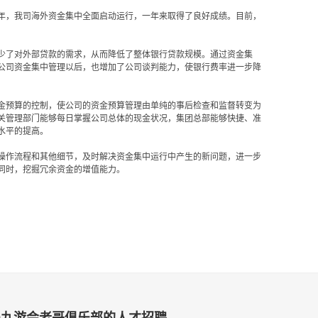
03年，我司海外资金集中全面启动运行，一年来取得了良好成绩。目前，
少了对外部贷款的需求，从而降低了整体银行贷款规模。通过资金集
公司资金集中管理以后，也增加了公司谈判能力，使银行费率进一步降
金预算的控制，使公司的资金预算管理由单纯的事后检查和监督转变为
关管理部门能够每日掌握公司总体的现金状况，集团总部能够快捷、准
水平的提高。
操作流程和其他细节，及时解决资金集中运行中产生的新问题，进一步
同时，挖掘冗余资金的增值能力。