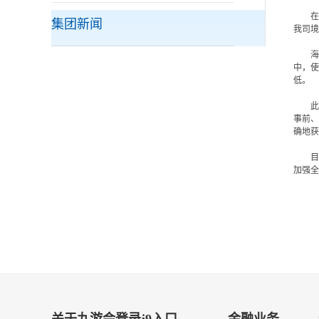
。。
在
集团新闻
我司境
。。
海
中，使
低。
。。
此
事前、
确地获
。。
目
加强全
。。