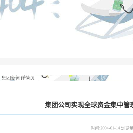
>
集团新闻详情页
集团公司实现全球资金集中管理
时间:
2004-01-14
浏览量