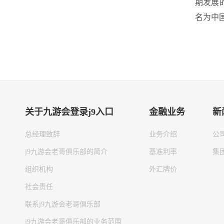
期发展
名为中
关于九游会登录j9入口
金融业务
新
总经理致辞
业务介绍
公
j9九游会老哥俱乐部的简介
基准利率
集
组织机构
外汇牌价
社会责任
联系j9九游会老哥俱乐部
j9九游会老哥俱乐部的业务范围