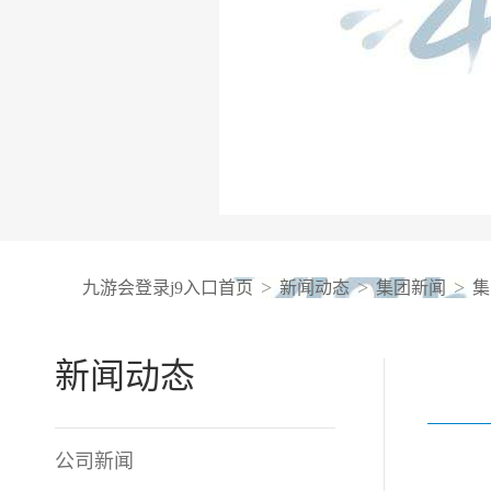
>
>
>
九游会登录j9入口首页
新闻动态
集团新闻
集
新闻动态
公司新闻