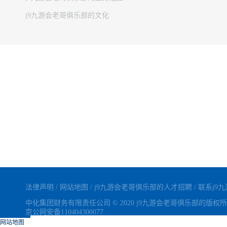
j9九游会老哥俱乐部的文化
法律声明 /
网站地图 /
j9九游会老哥俱乐部的人才招聘 /
联系j9
中化集团财务有限责任公司 © 2020 j9九游会老哥俱乐部的版权
京公网安备110404300077
网站地图