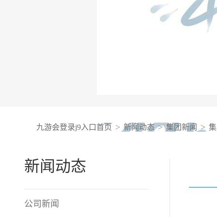
>
>
>
九游会登录j9入口首页
新闻动态
集团新闻
集
新闻动态
公司新闻