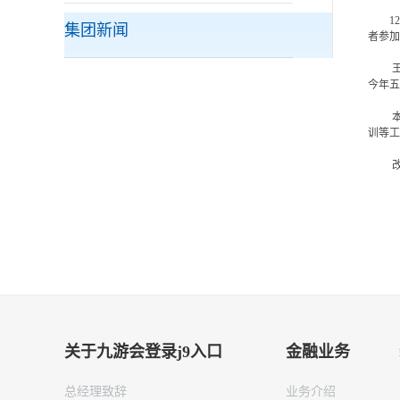
。。
1
集团新闻
者参加
。。
王
今年五
。。
训等工
。。
改
。。
关于九游会登录j9入口
金融业务
总经理致辞
业务介绍