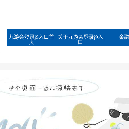
九游会登录j9入口首
关于九游会登录j9入
金
页
口
专题栏目
法律法规
j9九游
的人