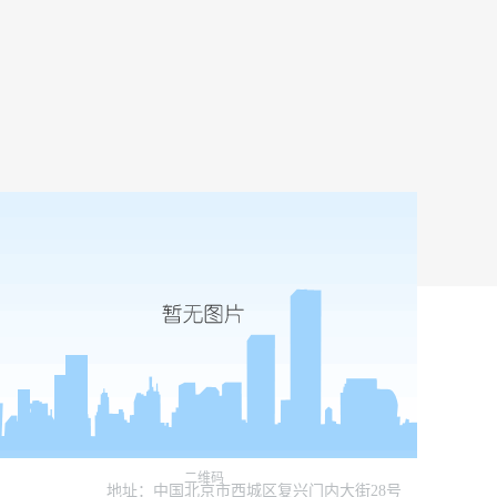
中化集团财务有限责任公司
邮件：
sinochemfinance@sinochem.com
电话：0086-10-59569332/9333
传真：0086-10-59568943
二维码
地址：中国北京市西城区复兴门内大街28号