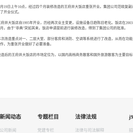
2月19日上午10点，经过四个月装修改造的王府井大饭店重张开业。集团公司范晓复
了开业仪式。
府井大饭店自1995年开业，历经两次业主变更，设施设备日趋陈旧老化。饭店在2003
月，由于"非典"突如其来，饭店申请提前进行装修改造，得到了集团公司的批准。
本次改造重点对一、二层大堂、部分客房和消防、空调等系统进行了改造，从而在功能
作，为重张开业做好了必要准备。
造后的王府井大饭店的市场定位为，以国内高档商务散客和国外旅游散客为主要目标
新闻动态
专题栏目
法律法规
公司新闻
党建专栏
法律与司法解释
招