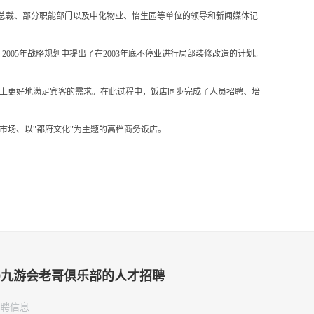
副总裁、部分职能部门以及中化物业、怡生园等单位的领导和新闻媒体记
-2005年战略规划中提出了在2003年底不停业进行局部装修改造的计划。
上更好地满足宾客的需求。在此过程中，饭店同步完成了人员招聘、培
市场、以"都府文化"为主题的高档商务饭店。
j9九游会老哥俱乐部的人才招聘
聘信息