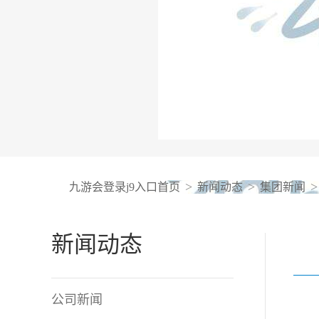
>
>
九游会登录j9入口首页
新闻动态
集团新闻
新闻动态
公司新闻