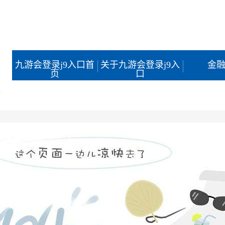
九游会登录j9入口首
关于九游会登录j9入
金
页
口
专题栏目
法律法规
j9九游
的人