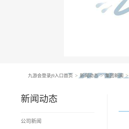
>
>
九游会登录j9入口首页
新闻动态
集团新闻
新闻动态
公司新闻