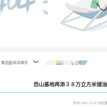
>
集团新闻详情页
岙山基地再添３８万立方米储油罐
时间:
2003-12-04
浏览量