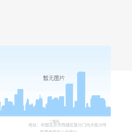
中化集团财务有限责任公司
邮件：
sinochemfinance@sinochem.com
电话：0086-10-59569332/9333
传真：0086-10-59568943
二维码
地址：中国北京市西城区复兴门内大街28号