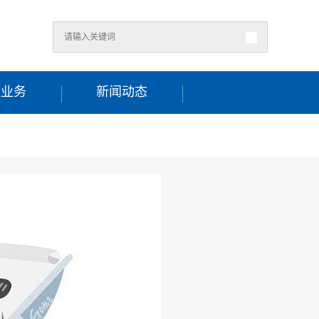
融业务
新闻动态
会老哥俱乐部
才招聘