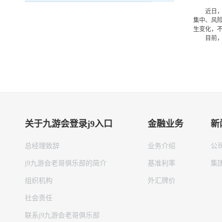
近日，根
集中、风
生变化，
目前，
关于九游会登录j9入口
金融业务
新
总经理致辞
业务介绍
公
j9九游会老哥俱乐部的简介
基准利率
集
组织机构
外汇牌价
社会责任
联系j9九游会老哥俱乐部