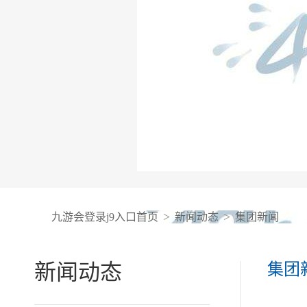
>
>
九游会登录j9入口首页
新闻动态
集团新闻
新闻动态
集团