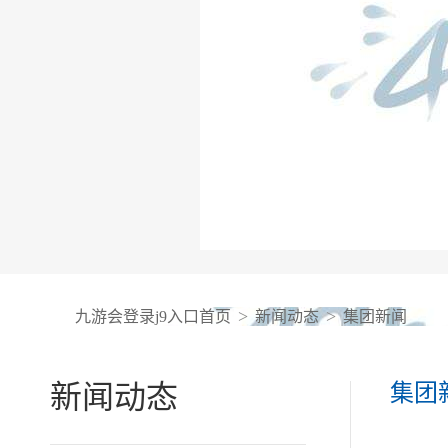
>
>
九游会登录j9入口首页
新闻动态
集团新闻
新闻动态
集团