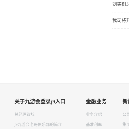
刘德树
我司将
关于九游会登录j9入口
金融业务
新
总经理致辞
业务介绍
公
j9九游会老哥俱乐部的简介
基准利率
集