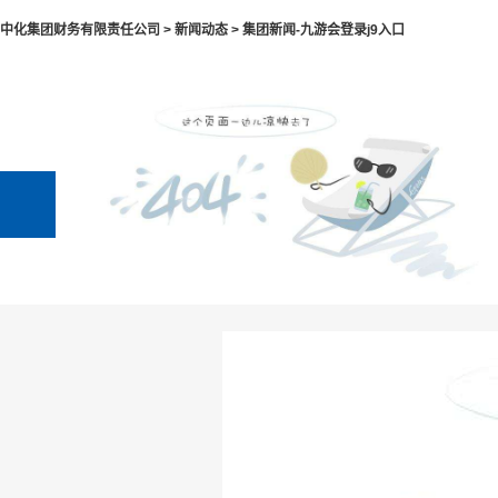
中化集团财务有限责任公司 > 新闻动态 > 集团新闻-九游会登录j9入口