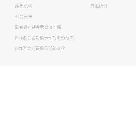
组织机构
外汇牌价
社会责任
联系j9九游会老哥俱乐部
j9九游会老哥俱乐部的业务范围
j9九游会老哥俱乐部的文化