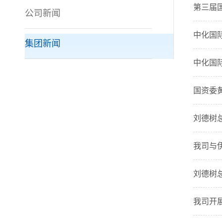
第三届
公司新闻
中化国
集团新闻
中化国
国资委
刘德树
我司与
刘德树总
我司开