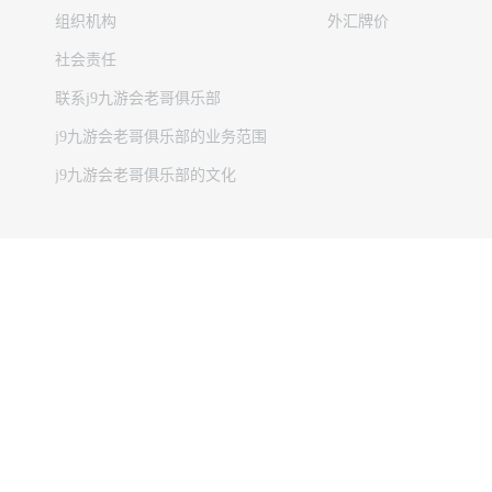
组织机构
外汇牌价
社会责任
联系j9九游会老哥俱乐部
j9九游会老哥俱乐部的业务范围
j9九游会老哥俱乐部的文化