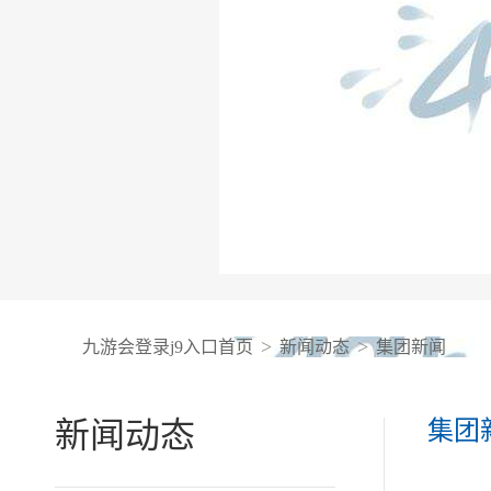
>
>
九游会登录j9入口首页
新闻动态
集团新闻
新闻动态
集团