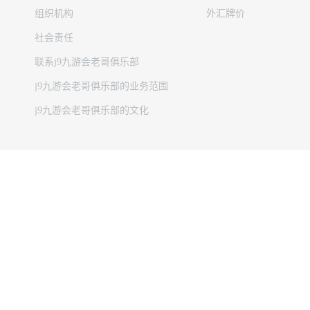
组织机构
外汇牌价
社会责任
联系j9九游会老哥俱乐部
j9九游会老哥俱乐部的业务范围
j9九游会老哥俱乐部的文化