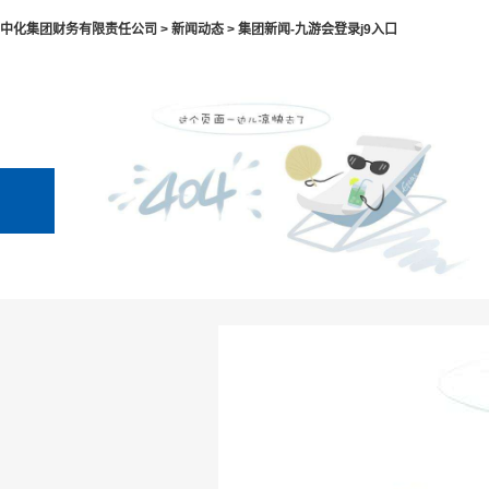
中化集团财务有限责任公司 > 新闻动态 > 集团新闻-九游会登录j9入口