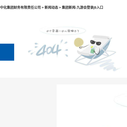
中化集团财务有限责任公司 > 新闻动态 > 集团新闻-九游会登录j9入口