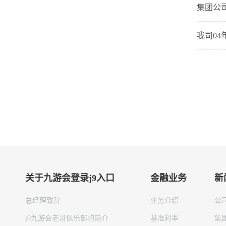
集团公
我司0
关于九游会登录j9入口
金融业务
新
总经理致辞
业务介绍
公
j9九游会老哥俱乐部的简介
基准利率
集