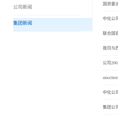
国资委
公司新闻
中化公
集团新闻
联合国
我司与
公司20
sinochem
中化公司
集团公