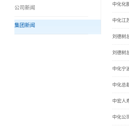
中化化
公司新闻
中化江
集团新闻
刘德树
刘德树
中化宁
中化总
中宏人
中化公