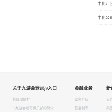
中化江
中化公
关于九游会登录j9入口
金融业务
新
总经理致辞
业务介绍
公
j9九游会老哥俱乐部的简介
基准利率
集