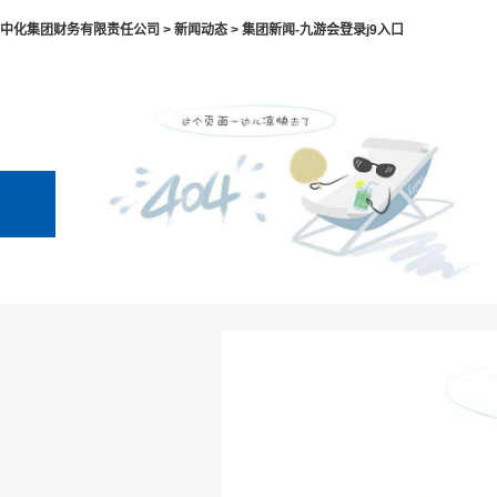
中化集团财务有限责任公司 > 新闻动态 > 集团新闻-九游会登录j9入口