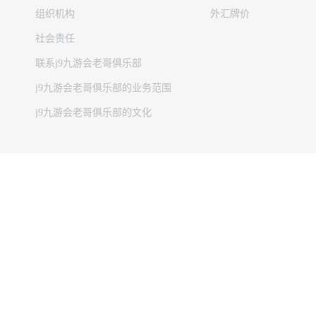
组织机构
外汇牌价
社会责任
联系j9九游会老哥俱乐部
j9九游会老哥俱乐部的业务范围
j9九游会老哥俱乐部的文化