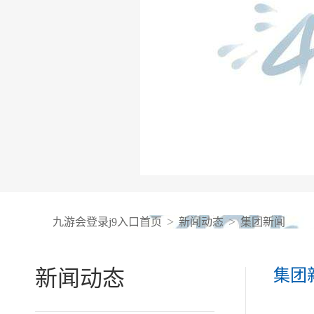
>
>
九游会登录j9入口首页
新闻动态
集团新闻
新闻动态
集团